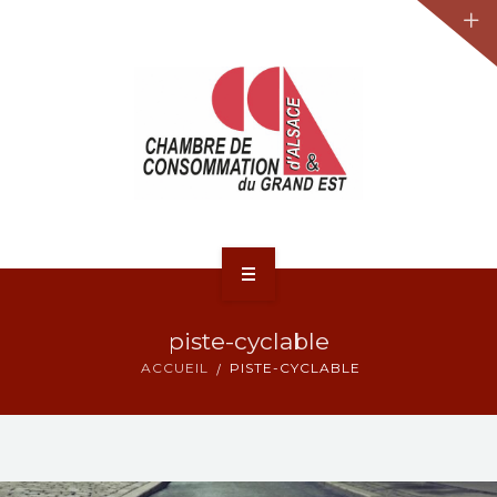
JURIDIQUE
LA CCA-GE
NOS ACTIONS
CONTACT
ACCUEIL
piste-cyclable
ACTUALITÉS
ACCUEIL
PISTE-CYCLABLE
JURIDIQUE
LA CCA-GE