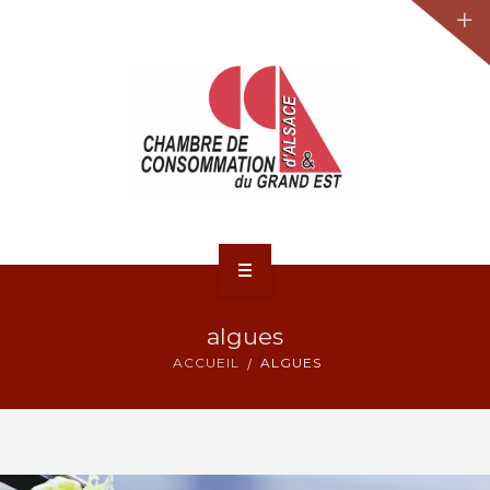
JURIDIQUE
LA CCA-GE
NOS ACTIONS
CONTACT
ACCUEIL
algues
ACTUALITÉS
ACCUEIL
ALGUES
JURIDIQUE
LA CCA-GE