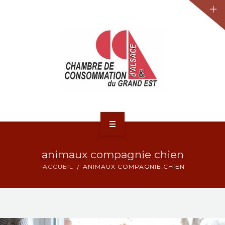
JURIDIQUE
LA CCA-GE
NOS ACTIONS
CONTACT
ACCUEIL
animaux compagnie chien
ACTUALITÉS
ACCUEIL
ANIMAUX COMPAGNIE CHIEN
JURIDIQUE
LA CCA-GE