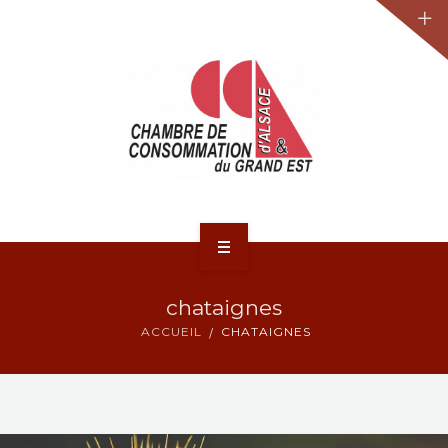
JURIDIQUE
LA CCA-GE
NOS ACTIONS
CONTACT
ACCUEIL
chataignes
ACTUALITÉS
ACCUEIL
CHATAIGNES
JURIDIQUE
LA CCA-GE