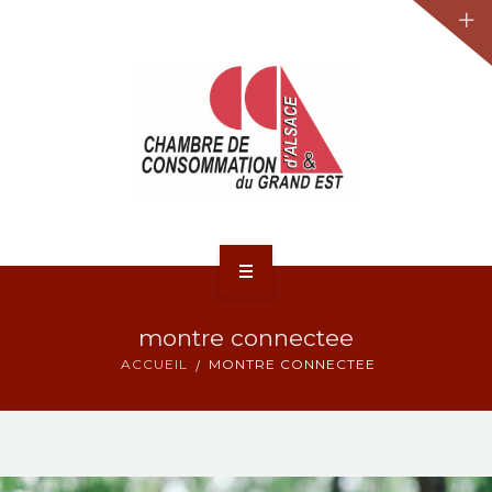
JURIDIQUE
LA CCA-GE
NOS ACTIONS
CONTACT
ACCUEIL
montre connectee
ACTUALITÉS
ACCUEIL
MONTRE CONNECTEE
JURIDIQUE
LA CCA-GE