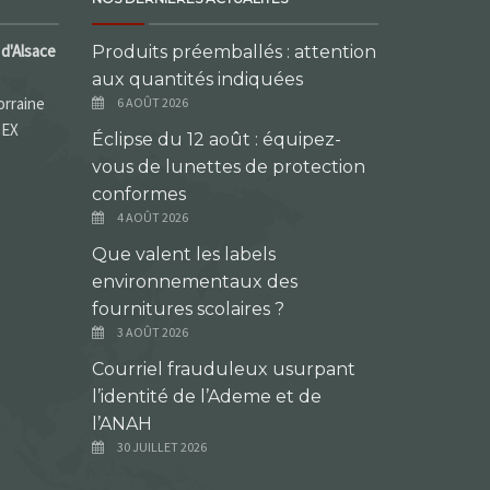
d'Alsace
Produits préemballés : attention
aux quantités indiquées
orraine
6 AOÛT 2026
DEX
Éclipse du 12 août : équipez-
vous de lunettes de protection
conformes
4 AOÛT 2026
Que valent les labels
environnementaux des
fournitures scolaires ?
3 AOÛT 2026
Courriel frauduleux usurpant
l’identité de l’Ademe et de
l’ANAH
30 JUILLET 2026