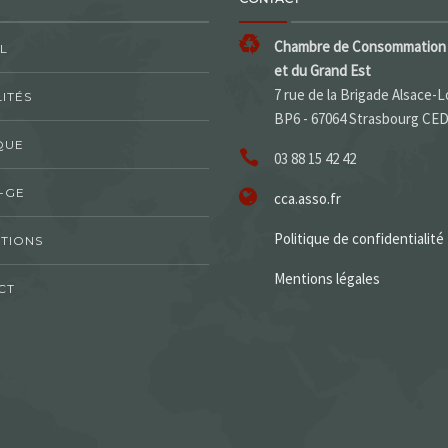
Chambre de Consommation 
L
et du Grand Est
7 rue de la Brigade Alsace-L
ITÉS
BP6 - 67064 Strasbourg CE
QUE
03 88 15 42 42
-GE
cca.asso.fr
Politique de confidentialité
TIONS
Mentions légales
CT