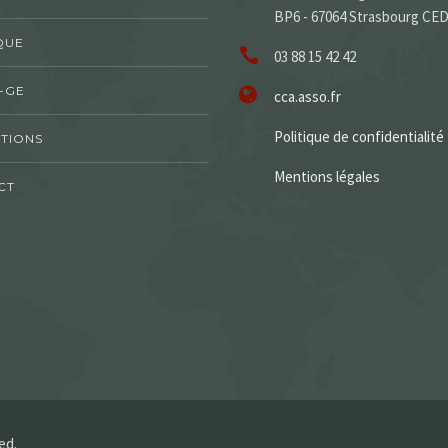
BP6 - 67064 Strasbourg CE
QUE
03 88 15 42 42
-GE
cca.asso.fr
Politique de confidentialité
TIONS
Mentions légales
CT
ed.