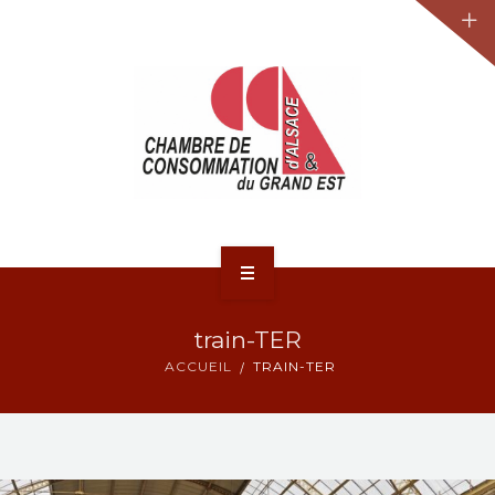
JURIDIQUE
LA CCA-GE
NOS ACTIONS
CONTACT
ACCUEIL
train-TER
ACTUALITÉS
ACCUEIL
TRAIN-TER
JURIDIQUE
LA CCA-GE