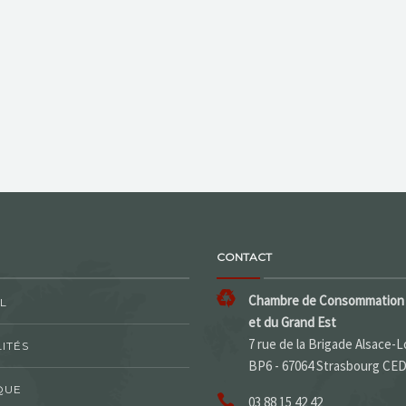
CONTACT
Chambre de Consommation 
L
et du Grand Est
7 rue de la Brigade Alsace-L
ITÉS
BP6 - 67064 Strasbourg CE
QUE
03 88 15 42 42