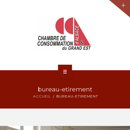
JURIDIQUE
LA CCA-GE
NOS ACTIONS
CONTACT
ACCUEIL
bureau-etirement
ACTUALITÉS
ACCUEIL
BUREAU-ETIREMENT
JURIDIQUE
LA CCA-GE