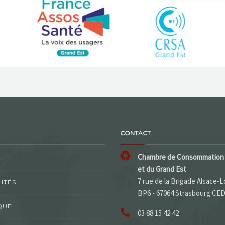
CONTACT
Chambre de Consommation 
L
et du Grand Est
7 rue de la Brigade Alsace-L
ITÉS
BP6 - 67064 Strasbourg CE
QUE
03 88 15 42 42