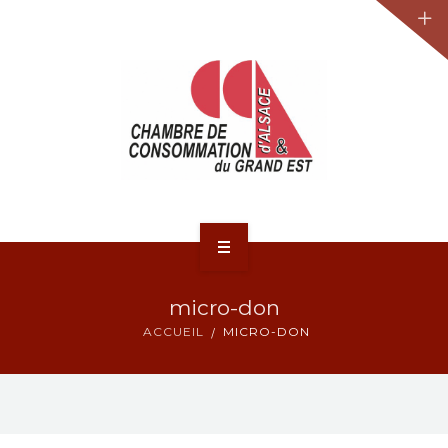
JURIDIQUE
LA CCA-GE
NOS ACTIONS
CONTACT
ACCUEIL
micro-don
ACTUALITÉS
ACCUEIL
MICRO-DON
JURIDIQUE
LA CCA-GE