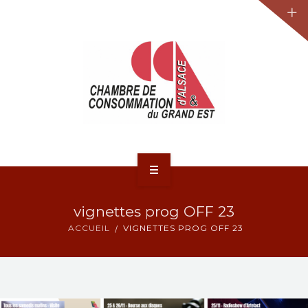
JURIDIQUE
LA CCA-GE
NOS ACTIONS
CONTACT
ACCUEIL
vignettes prog OFF 23
ACTUALITÉS
ACCUEIL
VIGNETTES PROG OFF 23
JURIDIQUE
LA CCA-GE