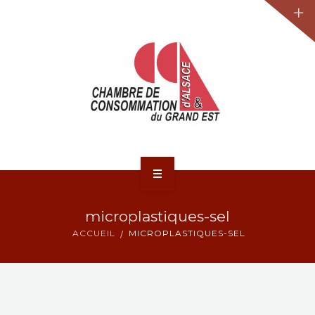
JURIDIQUE
LA CCA-GE
NOS ACTIONS
CONTACT
ACCUEIL
microplastiques-sel
ACTUALITÉS
ACCUEIL
MICROPLASTIQUES-SEL
JURIDIQUE
LA CCA-GE