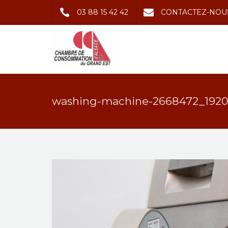
03 88 15 42 42
CONTACTEZ-NOU
washing-machine-2668472_192