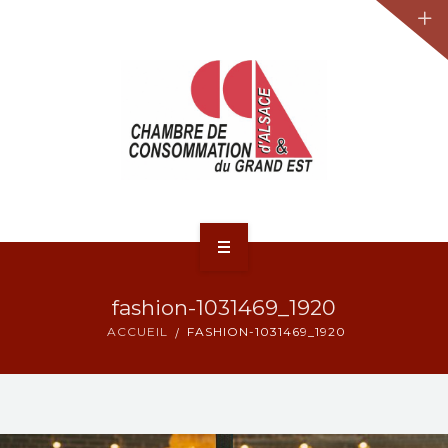
JURIDIQUE
LA CCA-GE
NOS ACTIONS
CONTACT
ACCUEIL
fashion-1031469_1920
ACTUALITÉS
ACCUEIL
FASHION-1031469_1920
JURIDIQUE
LA CCA-GE