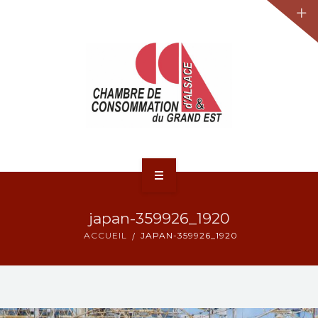
JURIDIQUE
LA CCA-GE
NOS ACTIONS
CONTACT
ACCUEIL
japan-359926_1920
ACTUALITÉS
ACCUEIL
JAPAN-359926_1920
JURIDIQUE
LA CCA-GE