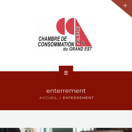
JURIDIQUE
LA CCA-GE
NOS ACTIONS
CONTACT
ACCUEIL
enterrement
ACTUALITÉS
ACCUEIL
ENTERREMENT
JURIDIQUE
LA CCA-GE