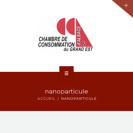
JURIDIQUE
LA CCA-GE
NOS ACTIONS
CONTACT
ACCUEIL
nanoparticule
ACTUALITÉS
ACCUEIL
NANOPARTICULE
JURIDIQUE
LA CCA-GE