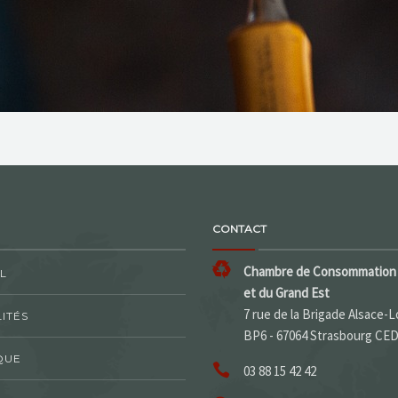
CONTACT
Chambre de Consommation 
L
et du Grand Est
7 rue de la Brigade Alsace-L
ITÉS
BP6 - 67064 Strasbourg CE
QUE
03 88 15 42 42