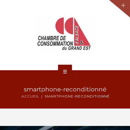
JURIDIQUE
LA CCA-GE
NOS ACTIONS
CONTACT
ACCUEIL
smartphone-reconditionné
ACTUALITÉS
ACCUEIL
SMARTPHONE-RECONDITIONNÉ
JURIDIQUE
LA CCA-GE