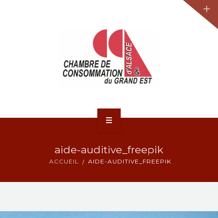
JURIDIQUE
LA CCA-GE
NOS ACTIONS
CONTACT
ACCUEIL
aide-auditive_freepik
ACTUALITÉS
ACCUEIL
AIDE-AUDITIVE_FREEPIK
JURIDIQUE
LA CCA-GE