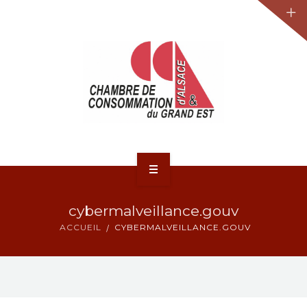
JURIDIQUE
LA CCA-GE
NOS ACTIONS
CONTACT
ACCUEIL
cybermalveillance.gouv
ACTUALITÉS
ACCUEIL
CYBERMALVEILLANCE.GOUV
JURIDIQUE
LA CCA-GE