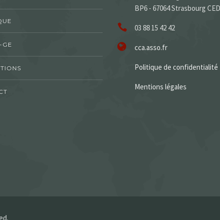
BP6 - 67064 Strasbourg CE
QUE
03 88 15 42 42
-GE
cca.asso.fr
Politique de confidentialité
TIONS
Mentions légales
CT
ed.