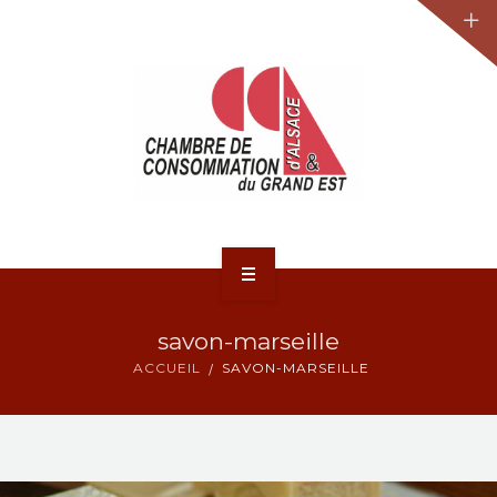
JURIDIQUE
LA CCA-GE
NOS ACTIONS
CONTACT
ACCUEIL
savon-marseille
ACTUALITÉS
ACCUEIL
SAVON-MARSEILLE
JURIDIQUE
LA CCA-GE