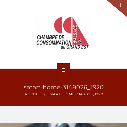
JURIDIQUE
LA CCA-GE
NOS ACTIONS
CONTACT
ACCUEIL
smart-home-3148026_1920
ACTUALITÉS
ACCUEIL
SMART-HOME-3148026_1920
JURIDIQUE
LA CCA-GE