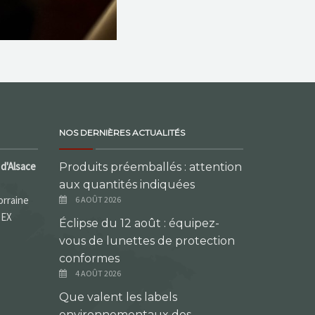
NOS DERNIÈRES ACTUALITÉS
d'Alsace
Produits préemballés : attention
aux quantités indiquées
orraine
6 AOÛT 2026
DEX
Éclipse du 12 août : équipez-
vous de lunettes de protection
conformes
4 AOÛT 2026
Que valent les labels
environnementaux des