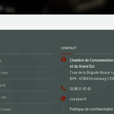
CONTACT
Chambre de Consommation 
L
et du Grand Est
7 rue de la Brigade Alsace-L
ITÉS
BP6 - 67064 Strasbourg CE
QUE
03 88 15 42 42
-GE
cca.asso.fr
Politique de confidentialité
TIONS