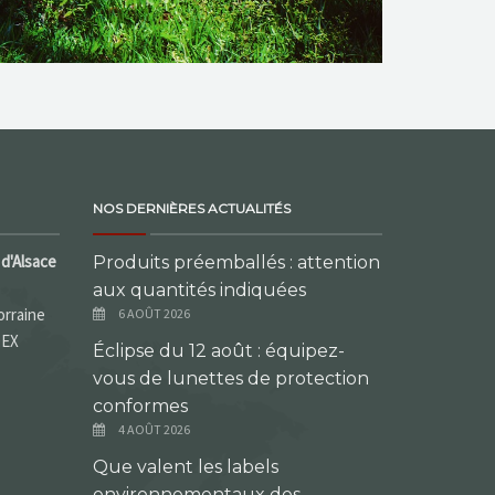
NOS DERNIÈRES ACTUALITÉS
d'Alsace
Produits préemballés : attention
aux quantités indiquées
orraine
6 AOÛT 2026
DEX
Éclipse du 12 août : équipez-
vous de lunettes de protection
conformes
4 AOÛT 2026
Que valent les labels
environnementaux des