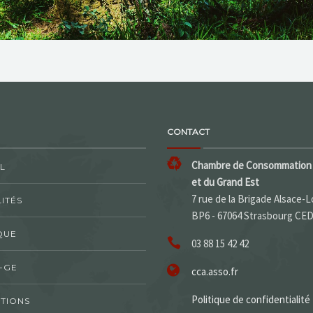
CONTACT
Chambre de Consommation 
L
et du Grand Est
7 rue de la Brigade Alsace-L
ITÉS
BP6 - 67064 Strasbourg CE
QUE
03 88 15 42 42
-GE
cca.asso.fr
Politique de confidentialité
TIONS