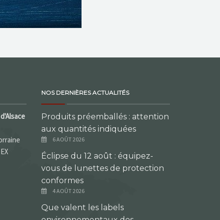
NOS DERNIÈRES ACTUALITÉS
d'Alsace
Produits préemballés : attention
aux quantités indiquées
orraine
6 AOÛT 2026
DEX
Éclipse du 12 août : équipez-
vous de lunettes de protection
conformes
4 AOÛT 2026
Que valent les labels
environnementaux des