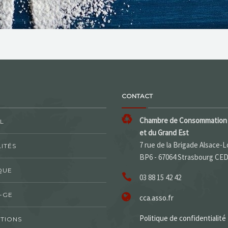
CONTACT
Chambre de Consommation 
L
et du Grand Est
7 rue de la Brigade Alsace-L
ITÉS
BP6 - 67064 Strasbourg CE
QUE
03 88 15 42 42
-GE
cca.asso.fr
Politique de confidentialité
TIONS