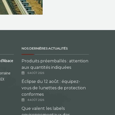
NOS DERNIÈRES ACTUALITÉS
d'Alsace
Produits préemballés : attention
aux quantités indiquées
orraine
6 AOÛT 2026
DEX
Éclipse du 12 août : équipez-
vous de lunettes de protection
conformes
4 AOÛT 2026
Que valent les labels
environnementaux des