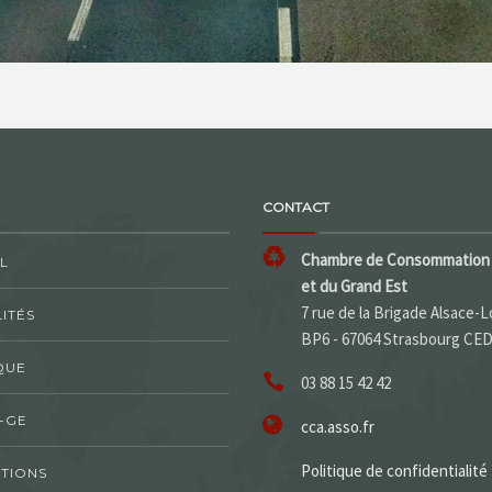
CONTACT
Chambre de Consommation 
L
et du Grand Est
7 rue de la Brigade Alsace-L
ITÉS
BP6 - 67064 Strasbourg CE
QUE
03 88 15 42 42
-GE
cca.asso.fr
Politique de confidentialité
TIONS