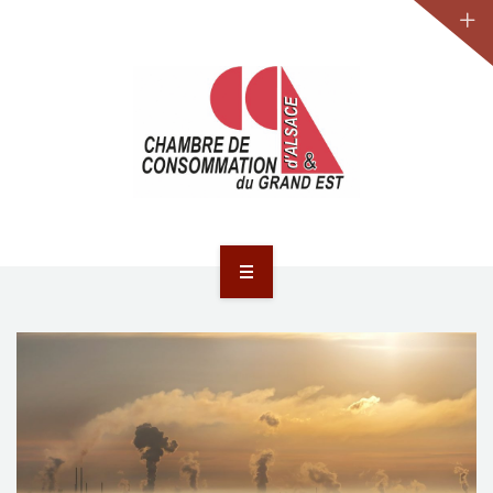
JURIDIQUE
LA CCA-GE
NOS ACTIONS
CONTACT
ACCUEIL
ACTUALITÉS
JURIDIQUE
LA CCA-GE