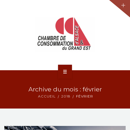
JURIDIQUE
LA CCA-GE
NOS ACTIONS
CONTACT
ACCUEIL
Archive du mois : février
ACTUALITÉS
ACCUEIL
2018
FÉVRIER
JURIDIQUE
LA CCA-GE