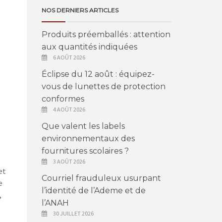
NOS DERNIERS ARTICLES
Produits préemballés : attention
aux quantités indiquées
6 AOÛT 2026
Éclipse du 12 août : équipez-
vous de lunettes de protection
conformes
4 AOÛT 2026
Que valent les labels
environnementaux des
fournitures scolaires ?
3 AOÛT 2026
et
Courriel frauduleux usurpant
e
l’identité de l’Ademe et de
,
l’ANAH
30 JUILLET 2026