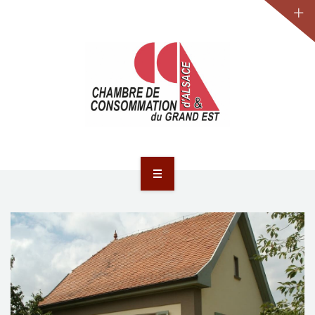
JURIDIQUE
LA CCA-GE
NOS ACTIONS
CONTACT
ACCUEIL
ACTUALITÉS
JURIDIQUE
LA CCA-GE