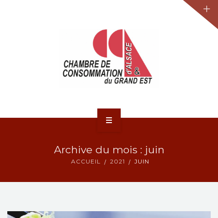
JURIDIQUE
LA CCA-GE
NOS ACTIONS
CONTACT
ACCUEIL
Archive du mois : juin
ACTUALITÉS
ACCUEIL
2021
JUIN
JURIDIQUE
LA CCA-GE