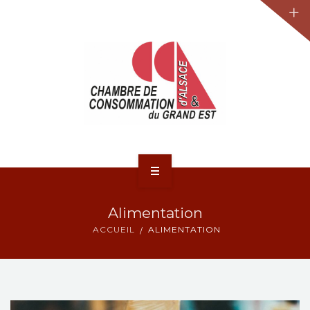
JURIDIQUE
LA CCA-GE
NOS ACTIONS
CONTACT
ACCUEIL
Alimentation
ACTUALITÉS
ACCUEIL
ALIMENTATION
JURIDIQUE
LA CCA-GE