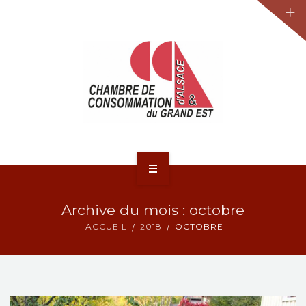
JURIDIQUE
LA CCA-GE
NOS ACTIONS
CONTACT
ACCUEIL
Archive du mois : octobre
ACTUALITÉS
ACCUEIL
2018
OCTOBRE
JURIDIQUE
LA CCA-GE