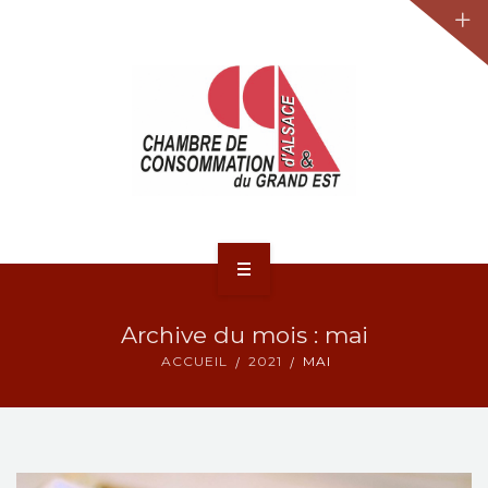
JURIDIQUE
LA CCA-GE
NOS ACTIONS
CONTACT
ACCUEIL
Archive du mois : mai
ACTUALITÉS
ACCUEIL
2021
MAI
JURIDIQUE
LA CCA-GE