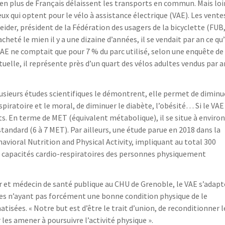
 en plus de Français délaissent les transports en commun. Mais loi
ux qui optent pour le vélo à assistance électrique (VAE). Les vente
ider, président de la Fédération des usagers de la bicyclette (FUB
cheté le mien il y a une dizaine d’années, il se vendait par an ce qu’
 VAE ne comptait que pour 7 % du parc utilisé, selon une enquête de
tuelle, il représente près d’un quart des vélos adultes vendus par a
lusieurs études scientifiques le démontrent, elle permet de diminu
spiratoire et le moral, de diminuer le diabète, l’obésité… Si le VAE
s. En terme de MET (équivalent métabolique), il se situe à environ
standard (6 à 7 MET). Par ailleurs, une étude parue en 2018 dans la
avioral Nutrition and Physical Activity, impliquant au total 300
s capacités cardio-respiratoires des personnes physiquement
 et médecin de santé publique au CHU de Grenoble, le VAE s’adapt
es n’ayant pas forcément une bonne condition physique de le
tisées. « Notre but est d’être le trait d’union, de reconditionner l
s amener à poursuivre l’activité physique ».