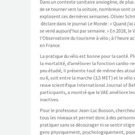
Dans un contexte sanitaire anxiogène, de plus
de se tourner vers la voiture, nombreux sont ce
explosent ces dernières semaines. Olivier Schne
déclare dans le journal Le Monde : « Quand j’ai a
se vend aujourd’hui par semaine. » En 2018, le
l’Observatoire du tourisme à vélo ; à l’heure ac
en France.
La pratique du vélo est bonne pour la santé. P
la mortalité, d’améliorer la fonction cardio-re
peu étudié, il présente tout de même des atout
ou 6, soit entre la marche (3,5 MET) et le vélo 
revue scientifique International Journal of Beh
participants, a montré que le VAE améliore le
inactives.
Pour le professeur Jean-Luc Bosson, chercheur
tous les niveaux et permet donc à des personn
pratiquer sans se décourager ni se sentir stigma
gens physiquement, psychologiquement, pour le