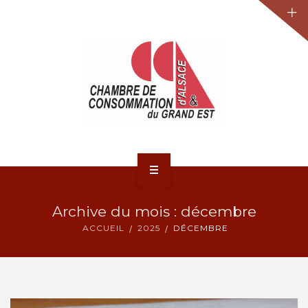
JURIDIQUE
LA CCA-GE
NOS ACTIONS
CONTACT
ACCUEIL
Archive du mois : décembre
ACTUALITÉS
ACCUEIL
2025
DÉCEMBRE
JURIDIQUE
LA CCA-GE