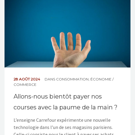
NOS ACTIONS
CONTACT
28 AOÛT 2024
DANS
CONSOMMATION
,
ÉCONOMIE /
COMMERCE
Allons-nous bientôt payer nos
courses avec la paume de la main ?
L’enseigne Carrefour expérimente une nouvelle
technologie dans l’un de ses magasins parisiens.
Celle-ci consiste pour le client à payer ses achats