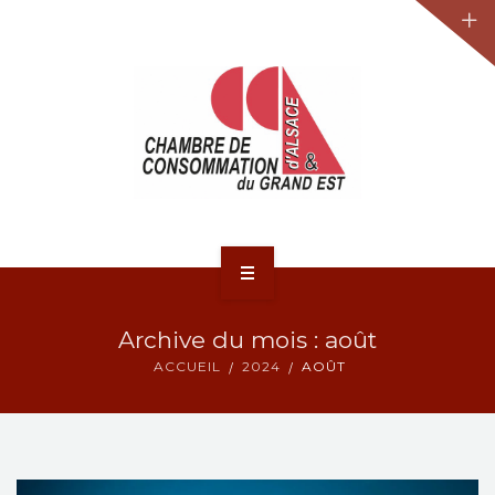
JURIDIQUE
LA CCA-GE
NOS ACTIONS
CONTACT
ACCUEIL
Archive du mois : août
ACTUALITÉS
ACCUEIL
2024
AOÛT
JURIDIQUE
LA CCA-GE