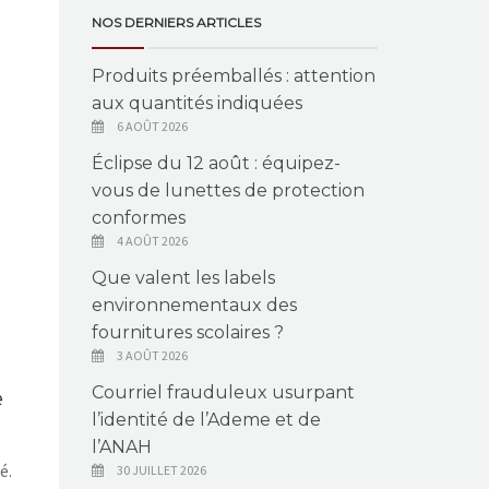
NOS DERNIERS ARTICLES
Produits préemballés : attention
aux quantités indiquées
6 AOÛT 2026
Éclipse du 12 août : équipez-
vous de lunettes de protection
conformes
4 AOÛT 2026
Que valent les labels
environnementaux des
fournitures scolaires ?
3 AOÛT 2026
Courriel frauduleux usurpant
e
l’identité de l’Ademe et de
l’ANAH
é.
30 JUILLET 2026