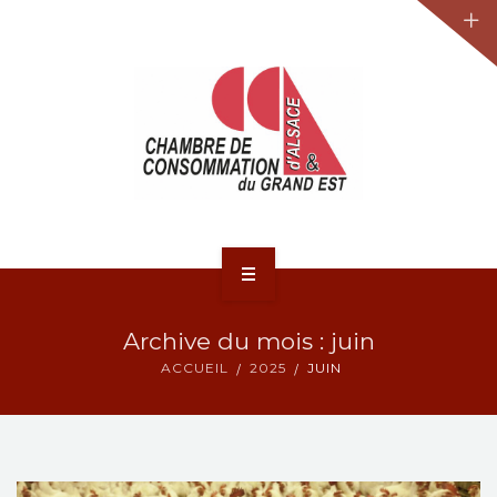
JURIDIQUE
LA CCA-GE
NOS ACTIONS
CONTACT
ACCUEIL
Archive du mois : juin
ACTUALITÉS
ACCUEIL
2025
JUIN
JURIDIQUE
LA CCA-GE