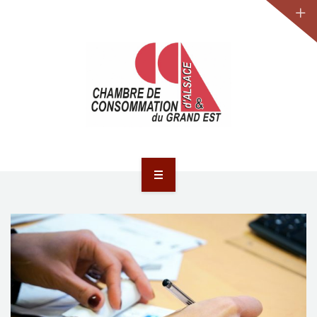
JURIDIQUE
LA CCA-GE
NOS ACTIONS
CONTACT
ACCUEIL
ACTUALITÉS
JURIDIQUE
LA CCA-GE