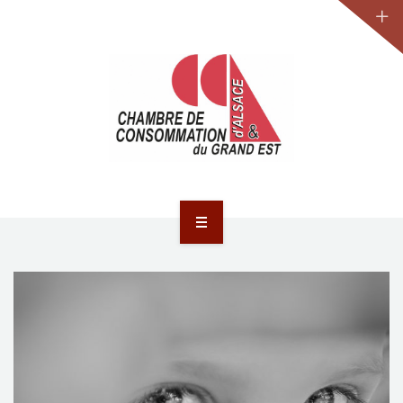
JURIDIQUE
LA CCA-GE
NOS ACTIONS
CONTACT
ACCUEIL
ACTUALITÉS
JURIDIQUE
LA CCA-GE