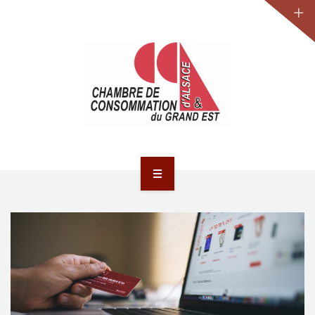
JURIDIQUE
LA CCA-GE
NOS ACTIONS
CONTACT
ACCUEIL
ACTUALITÉS
JURIDIQUE
LA CCA-GE