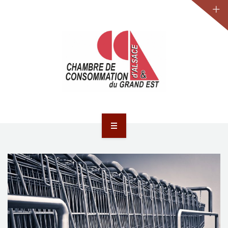
JURIDIQUE
LA CCA-GE
NOS ACTIONS
CONTACT
ACCUEIL
ACTUALITÉS
JURIDIQUE
LA CCA-GE