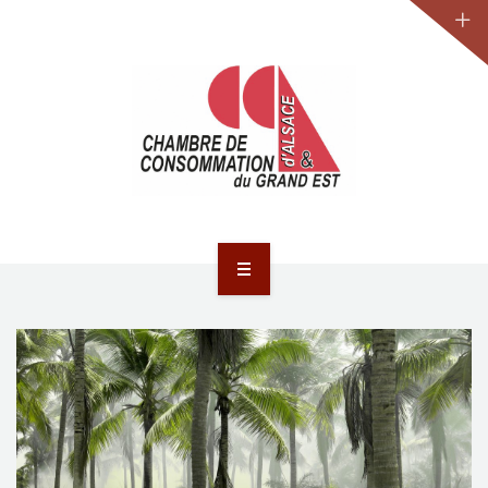
JURIDIQUE
LA CCA-GE
NOS ACTIONS
CONTACT
ACCUEIL
ACTUALITÉS
JURIDIQUE
LA CCA-GE