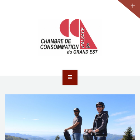
JURIDIQUE
LA CCA-GE
NOS ACTIONS
CONTACT
ACCUEIL
ACTUALITÉS
JURIDIQUE
LA CCA-GE