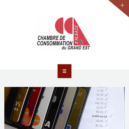
JURIDIQUE
LA CCA-GE
NOS ACTIONS
CONTACT
ACCUEIL
ACTUALITÉS
JURIDIQUE
LA CCA-GE